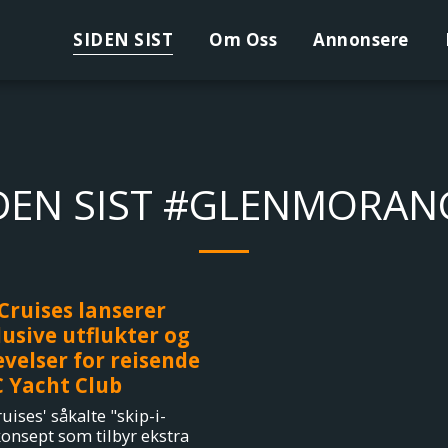
SIDEN SIST
Om Oss
Annonsere
DEN SIST #GLENMORAN
Cruises lanserer
usive utflukter og
velser for reisende
C Yacht Club
ises' såkalte "skip-i-
konsept som tilbyr ekstra