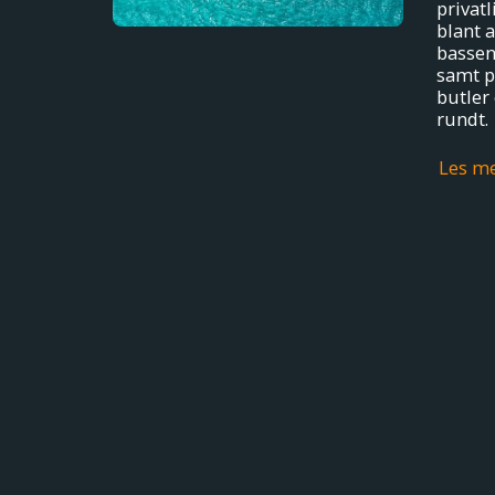
privat
blant 
bassen
samt p
butler
rundt.
Les m