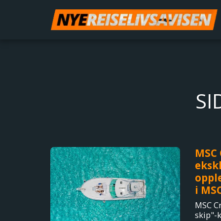
SI
MSC 
ekskl
opple
i MS
MSC Cru
skip"-