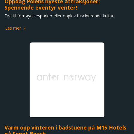
Oppdag Polens nyeste attraksjoner:
Spennende eventyr venter!
Dra til fornøyelsesparker eller opplev fascinerende kultur.
Les mer
Varm opp vinteren i badstuene på M15 Hotels
på Sopot Beach.