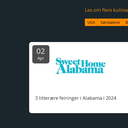
Les om flere kulina
USA
Sørstatene
B
02
Apr
3 litterære feiringer i Alabama i 2024