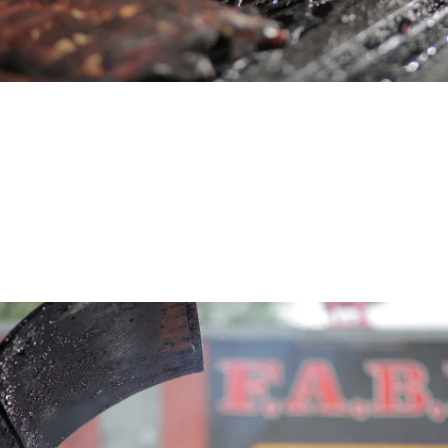
illing om sommeren er noe som hører til (foto: Travel South US
)
Sommeren betyr grilling - også i Kentucky, som er kjent f
Gjennom hele sommeren arrangeres det derfor barbecuefes
e mest populære er WC Handy Blues & Barbecue Festival. Fes
.-14. juni i byen Henderson. Festivalen feirer «The father o
y og har en rekke lokale matboder med grillmat og spesia