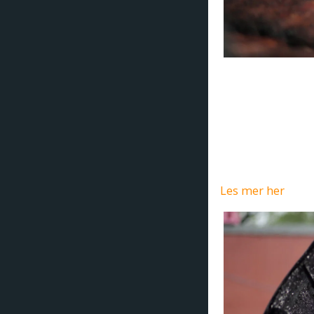
Gr
(Pressemelding
barbecuekultur. 
stil her. En av d
og finner sted 11
Christopher Hand
Les mer her
.