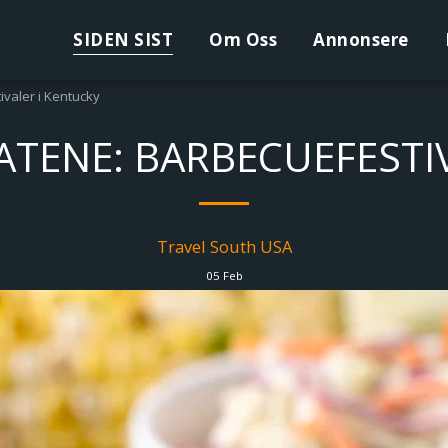
SIDEN SIST
Om Oss
Annonsere
valer i Kentucky
TENE: BARBECUEFESTI
Travel South USA
05
Feb