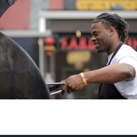
Prøv forskjellige matboder og spesialøl (foto: Travel South USA)
el South USA