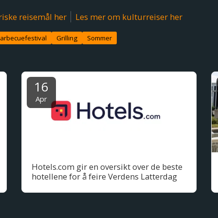
riske reisemål her
Les mer om kulturreiser her
arbecuefestival
Grilling
Sommer
16
Apr
Hotels.com gir en oversikt over de beste
hotellene for å feire Verdens Latterdag