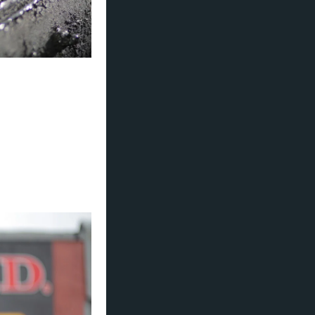
A).
or sin
tivaler i stor
tivalen er gratis
f blues» William
løl.