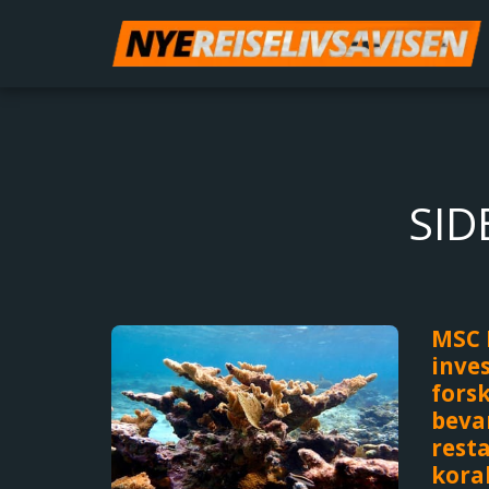
SID
MSC 
inves
fors
beva
rest
kora