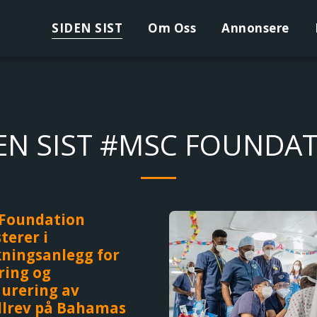
SIDEN SIST
Om Oss
Annonsere
EN SIST #MSC FOUNDA
Foundation
terer i
kningsanlegg for
ring og
aurering av
llrev på Bahamas