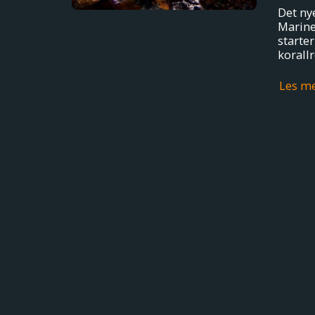
Det ny
Marine
starte
korall
Les m