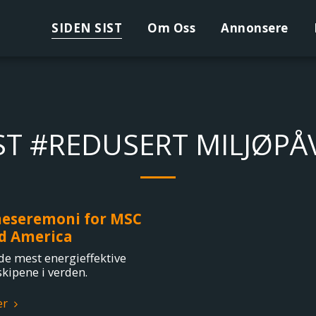
SIDEN SIST
Om Oss
Annonsere
IST #REDUSERT MILJØPÅ
eseremoni for MSC
d America
 de mest energieffektive
skipene i verden.
er