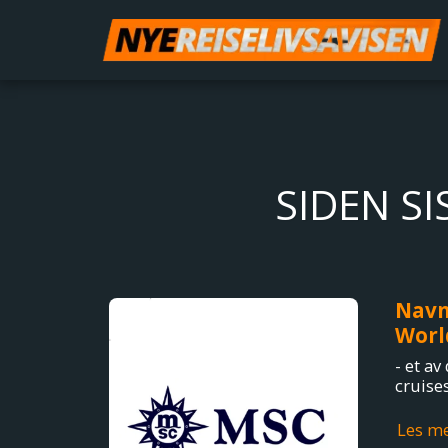
SIDEN S
Navn
Worl
- et av
cruise
Les m