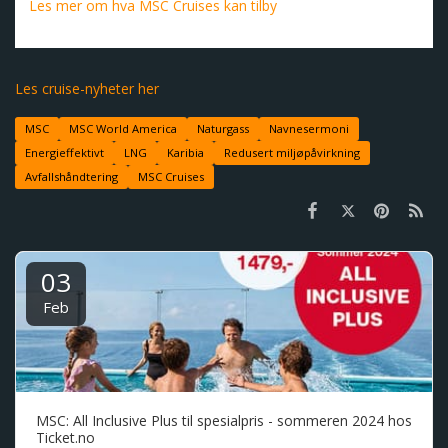
Les mer om hva MSC Cruises kan tilby
Les cruise-nyheter her
MSC
MSC World America
Naturgass
Navnesermoni
Energieffektivt
LNG
Karibia
Redusert miljøpåvirkning
Avfallshåndtering
MSC Cruises
03
Feb
MSC: All Inclusive Plus til spesialpris - sommeren 2024 hos
Ticket.no