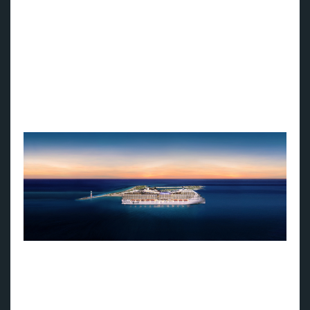
MSC World America blir et av de mest energieffektive
cruiseskipene i verden, og overgår alle designkravene som
er satt av International Maritime Organisation's Energy
Efficiency Design Index (EEDI). Den nyeste generasjonen
motorer vil redusere klimagassutslippene med opptil 20
prosent, samtidig som nitrogenoksidutslippene reduseres
med 85 prosent og svoveldioksid- og partikkelutslippene
nesten elimineres helt. Skipet kan drives med bio-LNG og
syntetisk, fornybar LNG, som begge kan redusere
klimagassutslippene med opptil 100 prosent.
MSC World America - Et av de mest energieffektive
cruiseskipene i verden (fotokilde: MSC Cruises)
Avløpsvannet om bord behandles og konverteres til en
svært høy kvalitet som overgår de globale standardene for