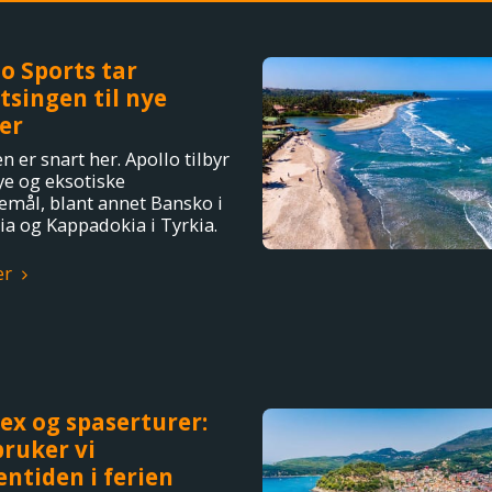
o Sports tar
tsingen til nye
er
n er snart her. Apollo tilbyr
ye og eksotiske
semål, blant annet Bansko i
ia og Kappadokia i Tyrkia.
er
sex og spaserturer:
bruker vi
ntiden i ferien