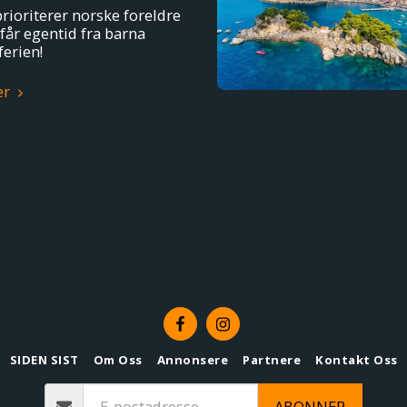
rioriterer norske foreldre
får egentid fra barna
ferien!
er
SIDEN SIST
Om Oss
Annonsere
Partnere
Kontakt Oss
ABONNER