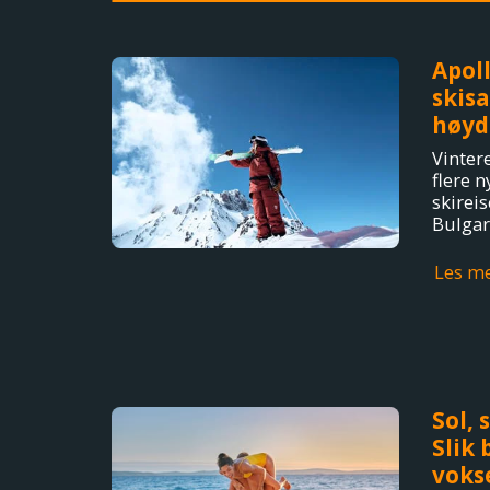
Apoll
skisa
høyd
Vintere
flere n
skirei
Bulgar
Les m
Sol, 
Slik 
vokse