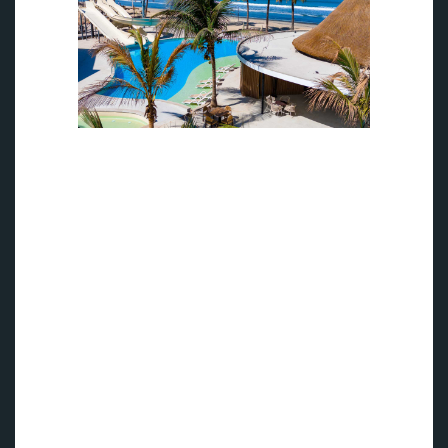
Kombo Beach Resort beliggenhet ved stranden gir mulighet
for strandfotball og strandvolleyball (foto: Apollo).
Trening på Kombo Beach Resort
Gym og treningsfasiliteter:
Det luftkonditionerende
treningsrommet byr på både havutsikt og moderne utstyr
fra Matrix og Casall PRO - deriblant tredemølle, romaskin,
Ski Erg, maskiner for styrketrening samt frivekter. Det finnes
også en utendørs WOD-box for funksjonell trening.
Padel, tennis og løping:
Kombo Beach Resort byr på hele
tre nybydge padelbaner, en nyrenover tennisbane samt
muligheter for uforglemmelige løpeturer langs
sandstranden. Padelbanene er LED-belyste for kveldsspill.
Yoga og gruppetrening:
På utendørsplattformen