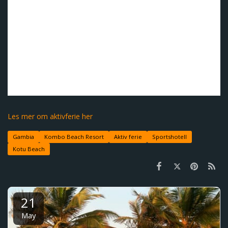
arrangeres det både yoga-, og gruppetreningstimer under
åpen himmel med utsikt over havet.
Strandfotball og strandvolleyball:
På Kombo Beach
Resort kan man spille både strandfotball og strandvolleyball
spontant med andre gjester på hotellet, eller delta på
oppsatte tider i skjema.
Her finner du full oversikt over treningsmulighetene på
Kombo Beach Resort.
Les mer om aktivferie her
Gambia
Kombo Beach Resort
Aktiv ferie
Sportshotell
Kotu Beach
21
May