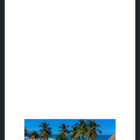
nivåer, og utmerker seg derfor like mye for hardbarkede
treningsentusiaster, så vel som aktive familier. I tillegg åpner
den ultimate beliggenheten direkte på Kotu Beach også for
den perfekte kombinasjonen av avkobling og sosiale møter.
Den milelange sandstranden fungerer nemlig som
lokalbefolkningens naturlige samlingspunkt, og inviterer
både til herlige og forfriskende avbrekk mellom øktene, og
til sosiale aktiviteter som strandfotball og beachvolley.
I takt med solnedgangen forvandles stranden fra en levende
treningsarena til en livlig scene med spontane
fotballkamper, pikniker og grillfester – som ikke bare skaper
et unikt og inspirerende miljø, men også gir gjestene en
fantastisk mulighet til å ta del av den pulserende
atmosfæren.
- Kombo Beach er stolte av å være i samarbeid med Apollo
Sports. Helse er den største rikdommen vi kan ha, og vi
gleder oss til å bidra positivt til velvære for våre gjester –
både gjennom førsteklasses fasiliteter, utstyr og ikke minst
service og gjestfrihet, sier hotelleier Malleh Sallah.