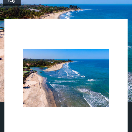
(Pressemelding) Gambia er Apollos store vinternyhet
fra Norge. Nå utvider reisearrangøren satsingen
ytterligere og lanserer et rendyrket sportshotell -
midt på stranden!
Kombo Beach Resort tilbyr alt man skulle trenge for en aktiv
ferie (foto: Apollo).
Interessen for treningsreiser øker markant fra år til år, og i