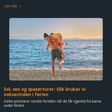
Les mer
Sol, sex og spaserturer: Slik bruker vi
voksentiden i ferien
Dette prioriterer norske foreldre når de får egentid fra barna
under ferien!