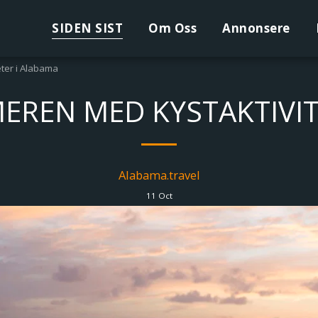
SIDEN SIST
Om Oss
Annonsere
ter i Alabama
REN MED KYSTAKTIVIT
Alabama.travel
11
Oct