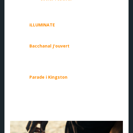
feiringen av soca-musikk, dans og karibisk kultur forvandler
Kingston til et festparadis med noen av de største soca-
artistene på scenen.
23. april -
iLLUMINATE
:
En fartsfylt fest fylt med lys,
pulserende soca-rytmer og et publikum på høygir. Her
venter visuelle effekter og DJ-er på deg til langt på natt.
25. april -
Bacchanal J'ouvert
:
J'ouvert er en eksplosjon
av farger, musikk og ren glede. Når solen knapt har stått
opp, fylles gatene med festdeltakere dekket av fargepulver
og leire, mens soca- og dancehall-rytmene får alle til å
danse.
27. april -
Parade i Kingston
:
Tusenvis av festdeltakere
fyller gatene i Kingston i en eksplosjon av farger, lyd og
energi.«Kingston er den kulturelle hovedstaden i Karibia, og
besøkende kommer til å forelske seg i energien den
spennende begivenheten byr på. Gjestene vil bli tatt imot
med åpne armer når de samles i hovedstaden for å nyte
autentiske opplevelser og skape varige minner», sier
Jamaicas turistminister, Hon. Edmund Bartlett.