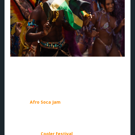
Flaggdans på karneval i Kingston (foto: Jamaica Tourist
Board).
Høydepunkter du ikke vil gå glipp av
Her har du noen av de mest populære begivenhetene i
2025:
20. april -
Afro Soca Jam
:
Der afrobeats, soca og
dancehall møtes. Afro Soca Jam markerer den perfekte
starten på karnevalsuken i Kingston.21. april - I Love Soca
Jamaica Cooler Festival: Den ultimate karnevalstemningen
finner du på I Love Soca
21. april 2025 -
Cooler Festival
:
Denne høyenergiske