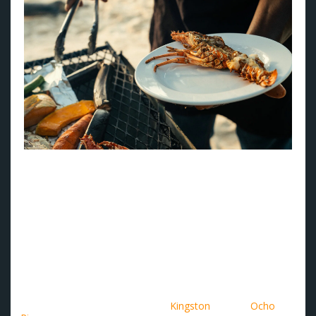
Grillet hummer (foto: Jamaica Tourist Board).
Smak på autentisk jamaicansk mat
Besøkende kan fylle på med deilig, autentisk jamaicansk
mat, inkludert dampet fisk med okra, bammy (cassava-
brød), jerk chicken og den tradisjonelle suppen «mannish
water».
Her overnatter du
Karnevalet finner sted i og rundt
Kingston
i sør og
Ocho