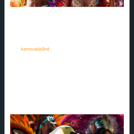
Fargerikt karneval (foto: Jamaica Tourist Board).
Den beste måten å oppleve
karnevalet på
Hvis du vil ha den fulle opplevelsen, er det best å kjøpe et
såkalt
karnevalsbånd
. Det er tre forskjellige å velge mellom
- Yard Mas Carnival, Xodus Carnival og GenXs Jamaica -
som hver gir tilgang til ulike deler av karnevalet. Felles for
dem alle er tilgangen til eksklusive arrangementer og
spesielle områder.
Men det er lett å oppleve karnevalet uten å kjøpe billett.
Paraden, som er gratis for alle, er en fargerik feiring med
rytmer og toner fra de glitrende karnevalsvognene, og alle
Kingstons gater forvandles til et hav av farger og bevegelse
- det perfekte stedet for å føle energien som strømmer
gjennom hele øya.