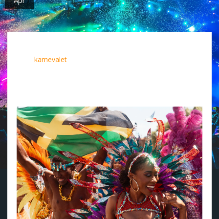
(Pressemelding)
I år er Jamaica igjen Karibias senter for
fest og kultur - når årets mest fargerike begivenhet finner
sted -
karnevalet
. I løpet av de neste to ukene kan
besøkende ta del i festligheter som feirer jamaicansk
musikk, mat og tradisjon, og som vanlig avsluttes feiringen
med en storslått parade gjennom Kingstons fargerike gater,
med kostymer, dekorerte vogner og dans.