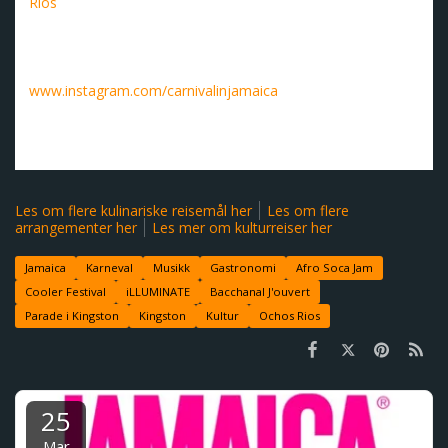
Rios
på nordkysten. Besøkende kan dra nytte av
spesialtilbud på en rekke overnattingsalternativer - fra all-
inclusive strandresorter til sjarmerende boutiquehoteller.
Følg karnevalet på Instagram her:
www.instagram.com/carnivalinjamaica
Forsidebilde: Festival av Jamaica Tourist Board.
Les om flere kulinariske reisemål her
Les om flere
arrangementer her
Les mer om kulturreiser her
Jamaica
Karneval
Musikk
Gastronomi
Afro Soca Jam
Cooler Festival
iLLUMINATE
Bacchanal J'ouvert
Parade i Kingston
Kingston
Kultur
Ochos Rios
25
Mar