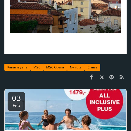
Opplev Tenerife - Orotava
Kanariøyene
MSC
MSC Opera
Ny rute
Cruise
03
Feb