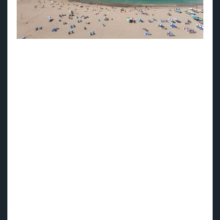
Nyt strandlivet på Playa de las Canteras på Gran Canaria
- Vi er veldig glade og spente på den kommende sesongen.
Cruising fra Kanariøyene er noe vi i Norden har etterlyst i
flere år. Nå er dette endelig en realitet, sier Claes Tamm,
nordisk sjef for MSC Cruises.
Kanariøyene er et av nordmenns mest populære feriemål,
og MSC Cruises presenterer nå endelig muligheten til å
oppleve Kanariøyene fra sjøsiden. Premierereisen finner
sted i november 2024, og skipet MSC Opera tilbyr
ombordstigning på Gran Canaria eller Tenerife. Cruiset varer
fra november 2024 til mars 2025 (20 uker).
- Vi ser dette som en perfekt mulighet til å vinne terreng hos
nye kunder som ennå ikke har prøvd denne hyggelige
reiseformen. Og volumene er der. I fjor reiste rundt 1,3
millioner mennesker til Kanariøyene bare fra Norden, og
rundt 370 000 fra Norge, avslutter Claes Tamm.