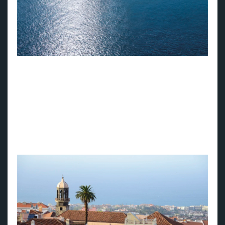
MSC Opera
Om bord på MSC Opera finnes det flere
gourmetrestauranter, et kasino, et avslapningssenter og et
bassengområde. For de minste er det et utendørs badeland,
mens familiens tenåringer kan prøve spennende VR-
opplevelser. MSC Opera har også flere muligheter for dem
som ønsker å holde seg aktive i ferien, blant annet et
treningsstudio og en løpebane.