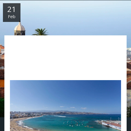
21
Feb
(Pressemelding) MSC Cruises lanserer vinteren 2024/2025 en
helt ny cruiserute fra en av nordmenns favorittdestinasjoner,
Kanariøyene, med ombordstigning på Gran Canaria eller
Tenerife. I løpet av det 7 netter lange cruiset med MSC Opera
kan gjestene gå i land på fem Kanariøyer og Funchal på
Madeira. Med opptil 16 timer i havn er det rikelig med tid til
å nyte det hver destinasjon har å by på.