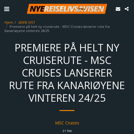
Hjem
sIDEN SIST
Premiere på helt ny cruiserute - MSC Cruises lanserer rute fra
Kanariøyene vinteren 24/25
PREMIERE PÅ HELT NY
CRUISERUTE - MSC
CRUISES LANSERER
RUTE FRA KANARIØYENE
VINTEREN 24/25
MSC Cruises
21
Feb