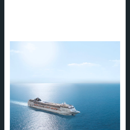
Passasjerene har mulighet til å ligge i havn i opptil 16 timer,
noe som gir god tid til å oppleve hva de ulike øyene har å by
på. Blant høydepunktene på cruiset er besøk i
hovedstedene Las Palmas, Puerto del Rosario, Funchal,
Arrecife og Santa Cruz de la Palma
Om MSC Opera