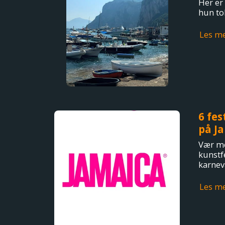
Her er 
hun to
Les m
6 fes
på Ja
Vær me
kunstfe
karnev
Les m