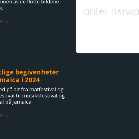
noen av de flotte bildene
k.
er
tlige begivenheter
maica i 2024
d på alt fra matfestival og
stival til musikkfestival og
al på Jamaica
er