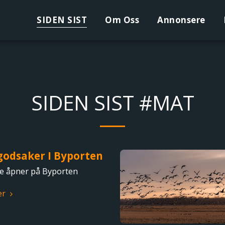
SIDEN SIST
Om Oss
Annonsere
SIDEN SIST #MAT
godsaker I Byporten
te åpner på Byporten
er