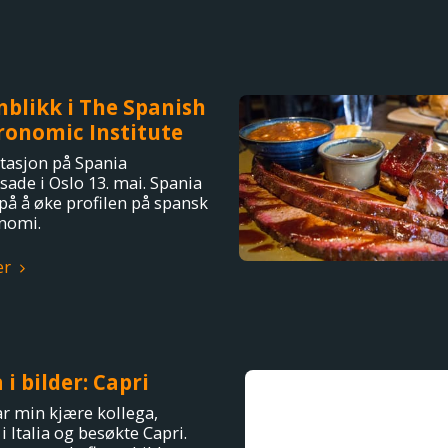
nblikk i The Spanish
ronomic Institute
tasjon på Spania
ade i Oslo 13. mai. Spania
 på å øke profilen på spansk
nomi.
er
a i bilder: Capri
var min kjære kollega,
 Italia og besøkte Capri.