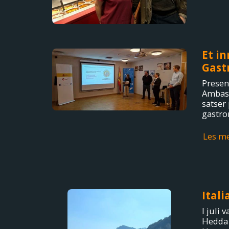
Et in
Gast
Presen
Ambass
satser
gastro
Les m
Itali
I juli 
Hedda i