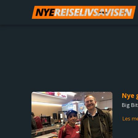
Nye 
Big Bi
Les m