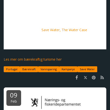
opplysningskampanjer fremheves de miljømessige aspekter
ved turistens opphold, og turistene oppfordres til å bli aktive
og positive agenter i den effektive bruken av vann og andre
ressurser. På denne måten bidrar de til en mer bærekraftig
fremtid for alle.
Lenke til kampanjen "
Save Water, The Water Case
".
Forsidebilde: VisitPortugal
Les mer om bærekraftig turisme her
Portugal
Bærekraft
Vannsparing
Kampanje
Save Water
09
Feb