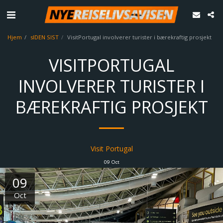
Hjem
sIDEN SIST
VisitPortugal involverer turister i bærekraftig prosjekt
VISITPORTUGAL
INVOLVERER TURISTER I
BÆREKRAFTIG PROSJEKT
Visit Portugal
09
Oct
09
Oct