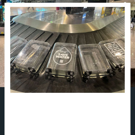
Faro lufthavn: 40 liter med havvann i hver koffert gjør
inntrykk på turister som ankommer flyplassen (foto:
VisitPortugal).
(Pressemelding)
Vannmangel midt på sommeren er et
problem i flere portugisiske regioner, som lider under lange
perioder med tørke. For å adressere dette problemet,