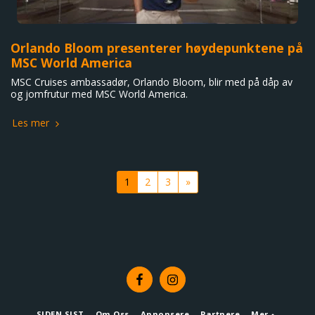
Orlando Bloom presenterer høydepunktene på
MSC World America
MSC Cruises ambassadør, Orlando Bloom, blir med på dåp av
og jomfrutur med MSC World America.
Les mer
1
2
3
»
SIDEN SIST
Om Oss
Annonsere
Partnere
Mer