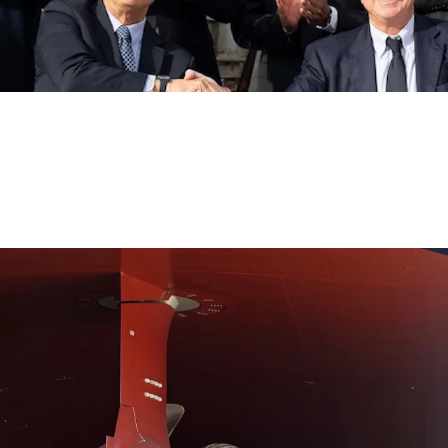
MSC Cruises fortsetter sin ekspansjon og har bestilt t
en til en samlet verdi av 3,5 milliarder euro. De nye sk
ers de l'Atlantique i Frankrike, skal leveres i 2031 og 2
ing på bærekraftige og energieffektive cruise.