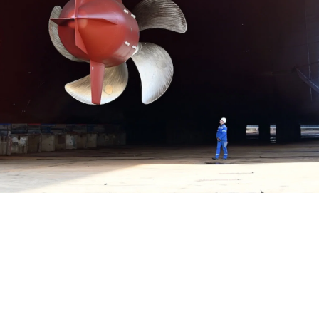
World Asia har kommet langt, men nå har to nye skip i samme se
ses på bærekraftige og energieffektive cruise-skip (foto: MSC C
er flåten med to nye skip i World Class-serien. De nye ordre
euro, betyr at MSC Cruises har lagt inn skipbestillinger til 
er euro i 2025. Investeringen styrker selskapets samarbei
lantique og viser selskapets sterke tro på fremtiden for cr