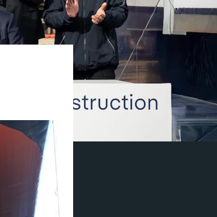
o nye skip i
ipene, som skal
032 og vil styrke