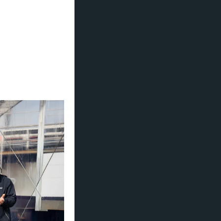
ntiers de
kk i MSC World
kapittel i reisen
, administrerende
lles engasjement
jøvennlige