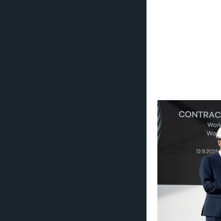
"Vi ser frem til 
l'Atlantique. Vår
Asia, MSC World A
mot å skape uforg
direktør i MSC Gr
"Vi er takknemlig
for å forbedre gj
drivstoff," sa Lau