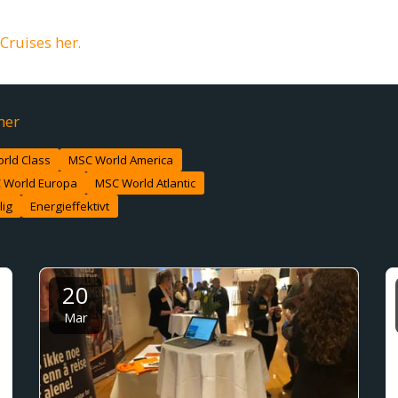
on som et av verdens ledende cruiseselskaper.
ruises her.
her
rld Class
MSC World America
 World Europa
MSC World Atlantic
lig
Energieffektivt
20
Mar