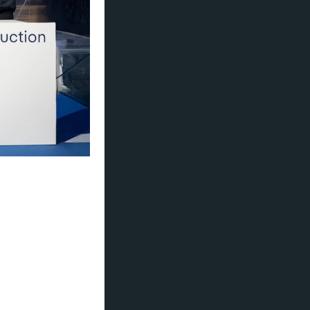
rgieffektive i
a flåten innen
 World America
gt av World Class-
rligere åtte på
ftig innovasjon og