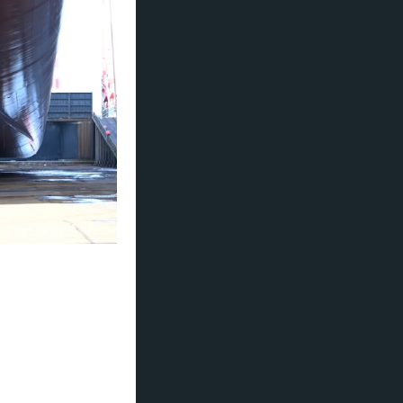
rie blitt bestilt.
ruises).
ne, til en verdi
en samlet verdi av
d med franske
uiseturisme.