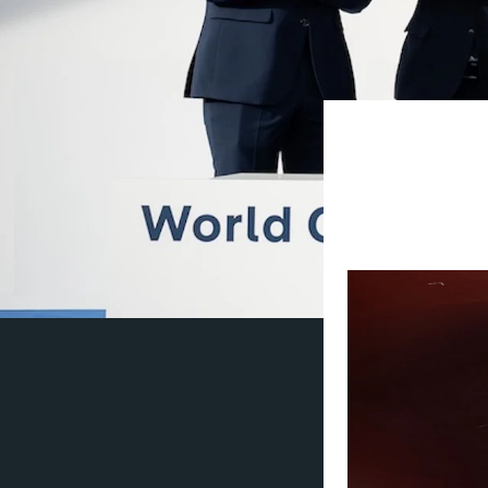
(Pressemelding) 
World Class-seri
bygges av Chanti
selskapets sats