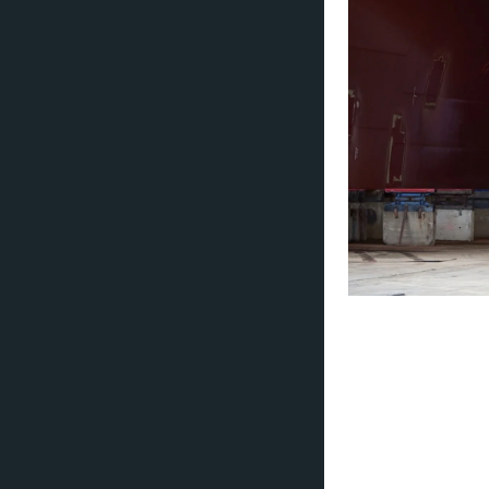
Byggingen av MSC 
Det sat
MSC Cruises utvid
av 3,5 milliarder 
nesten 7 milliard
Chantiers de l'At