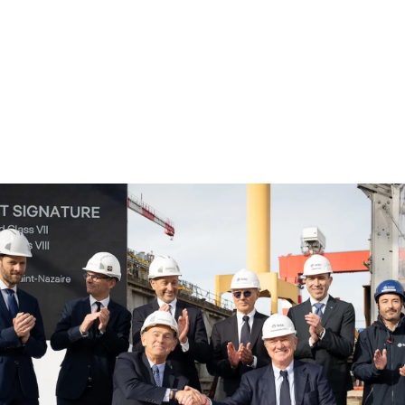
å fortsette vårt innovative og vellykkede samarbeid med Cha
 satsing på kontinuerlig utvikling kommer tydelig til uttry
tlantic og de kommende skipene, hvor hvert skip er et nytt 
lemmelige opplevelser til sjøs", sier Pierfrancesco Vago
oup Cruise Division.
e for MSC Cruises' fornyede tillit, som gjenspeiler vårt fe
esteopplevelsen samtidig som vi driver utviklingen av mil
rent Castaing, daglig leder i Chantiers de l'Atlantique.