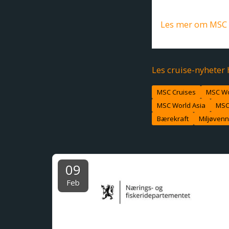
styrke sin posisj
Les mer om MSC C
Les cruise-nyheter 
MSC Cruises
MSC Wo
MSC World Asia
MSC
Bærekraft
Miljøvenn
09
Feb