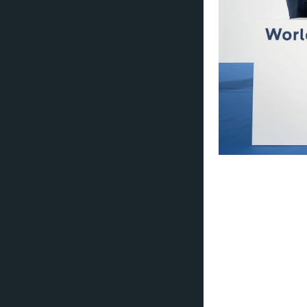
Alle MSC World Cl
verden. Dette er 
2050.
World Class-seri
(2025), MSC World
skipene 5, 6, 7 og
bestilling. Med n