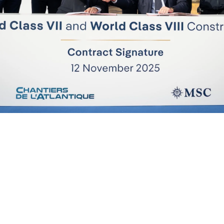
Stor tro på fremtiden for cruiseturisme (foto: MSC Cruises).
ass-skipene drives av LNG-motorer og er blant de mest ene
en del av MSC Cruises' mål om å oppnå netto nullutslipp fr
en omfatter for øyeblikket: MSC World Europa (2022), MSC
 Asia (2026) og MSC World Atlantic (2027). Dette vil bli ful
 8 frem til 2032. MSC Cruises vil da ha 23 skip i drift og ytte
ye skip på vei fortsetter MSC Cruises å investere i bærekra