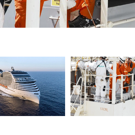
ok MSC Cruises flere steg i energiomstillingen. MSC World A
ts tredje LNG-drevne skip, samtidig som rederiet nådde IM
tensitet innen 2030 hele fem år før tiden.
C Cruises har per i dag tre LNG-drevne skip (foto: MSC Cruise