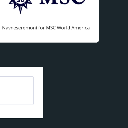
Navneseremoni for MSC World America