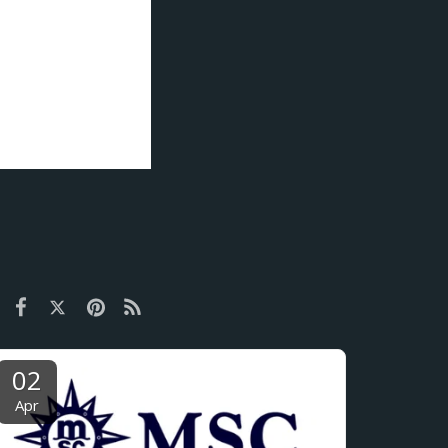
river utviklingen
ikling. Rapporten
tet til
02
Apr