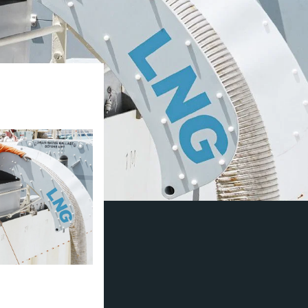
merica ble satt i
O sitt mål for
s).