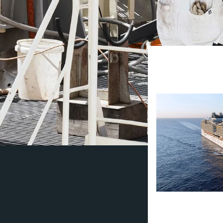
I løpet av 2025 t
drift som rederie
redusert karbonin
MS