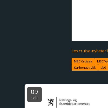
MSC Cruises bær
Les mer i MSC Gr
innen blant annet
oppsummerer også
investeringer, i
Les cruise-nyheter 
MSC Cruises
MSC Wo
Karbonavtrykk
LNG
09
Feb