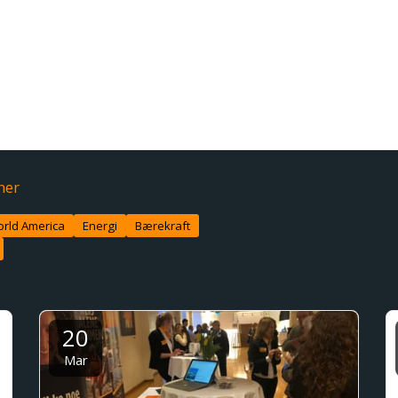
ekraftsrapport 2025
oup Cruise Divisions bærekraftsrapport for 2025, som besk
 energiomstilling, investeringer i skip og destinasjonsutv
 framgang innen flere andre områder gjennom året, knyt
nnovasjon og samarbeid.
her
rld America
Energi
Bærekraft
20
Mar