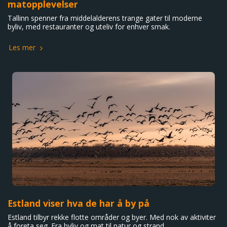
matopplevelser
Tallinn spenner fra middelalderens trange gater til moderne
byliv, med restauranter og uteliv for enhver smak.
Les mer
Estland viser hva de har å by på
Estland tilbyr rekke flotte områder og byer. Med nok av aktiviter
å foreta seg. Fra byliv og mat til natur og strand.