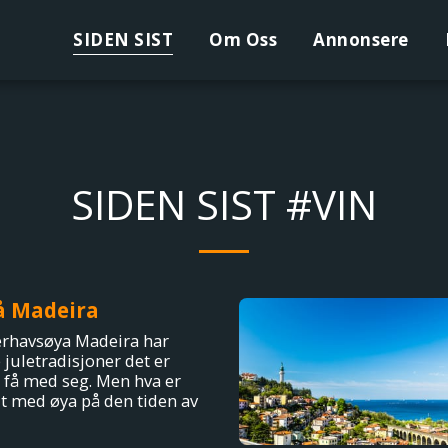
SIDEN SIST
Om Oss
Annonsere
SIDEN SIST #VIN
på Madeira
erhavsøya Madeira har
juletradisjoner det er
å få med seg. Men hva er
lt med øya på den tiden av