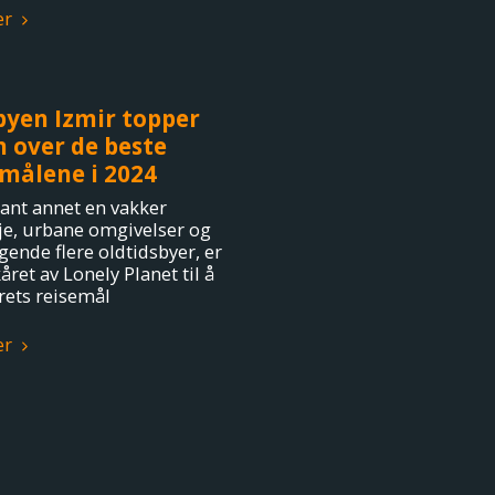
er
byen Izmir topper
n over de beste
emålene i 2024
ant annet en vakker
nje, urbane omgivelser og
gende flere oldtidsbyer, er
året av Lonely Planet til å
rets reisemål
er