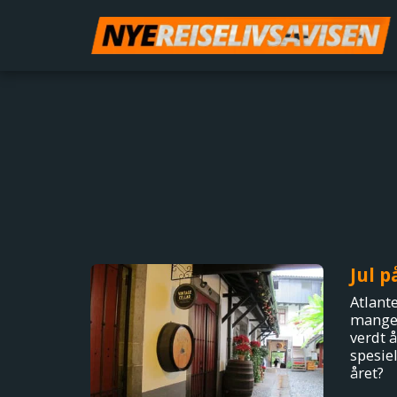
Jul 
Atlant
mange 
verdt 
spesie
året?