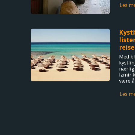
Les m
Kyst
liste
reis
Med bl
kystli
nærlig
Izmir k
være å
Les m