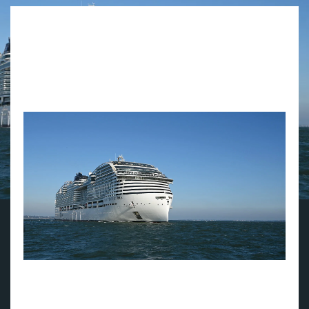
Våren 2025 sjøsettes MSC Cruises' nye flaggskip, MSC
World America, som nå har fullført sjøtester i
Atlanterhavet. Skipet går dermed inn i sin siste fase
før lanseringen og premieresesongen i Karibia. MSC
World America vil ha hjemmehavn i Miami ved
rederiets nye cruiseterminal - verdens største i sitt
slag.
MSC World America på prøvetur (foto: Chantiers de
l'Atlantique).