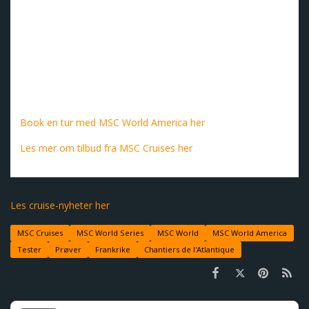
Fasiliteter: 38 400 m² offentlig areal med restauranter,
lounger, underholdning og avslappende miljøer.
Karibia er nordmenns favorittreisemål, der kritthvite
strender, turkisblått vann og rike kulturer venter. Skipets
ruter inkluderer stopp i Puerto Plata i Den dominikanske
republikk, San Juan i Puerto Rico, Costa Maya og Cozumel i
Mexico, Isla de Roatán i Honduras og MSC Cruises' private
øy Ocean Cay i Bahamas.
Book en tur med MSC World America her
Les mer om tilbud fra MSC Cruises her
Les cruise-nyheter her
MSC Cruises
MSC World Series
MSC World
MSC World America
Tester
Prøver
Frankrike
Chantiers de l'Atlantique